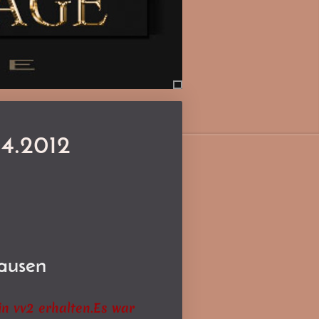
04.2012
hausen
in vv2 erhalten.Es war